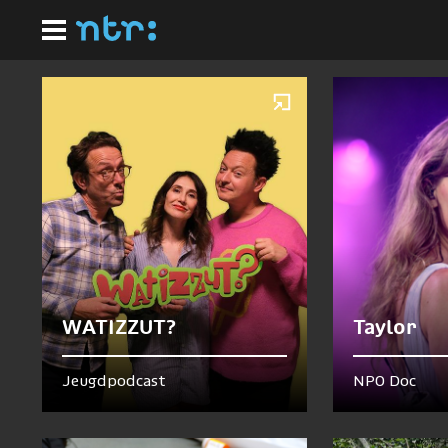
Ga
Homepagina
naar
Nu te zien en te horen
hoofdinhoud
WATIZZUT?
Taylor
Jeugdpodcast
NPO Doc